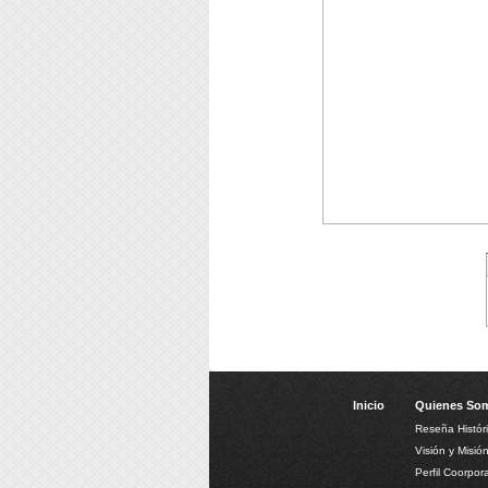
Inicio
Quienes So
Reseña Histór
Visión y Misió
Perfil Coorpora