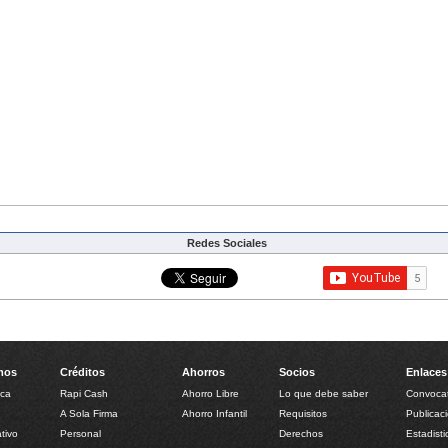
Redes Sociales
mos
Créditos
Ahorros
Socios
Enlaces
ica
Rapi Cash
Ahorro Libre
Lo que debe saber
Convocat
n
A Sola Firma
Ahorro Infantil
Requisitos
Publicac
tivo
Personal
Derechos
Estadist