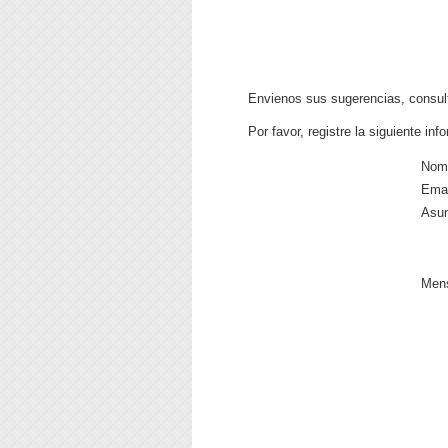
Envienos sus sugerencias, consult
Por favor, registre la siguiente inf
Nomb
Emai
Asun
Mens