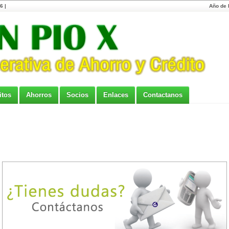
6 |
Año de l
itos
Ahorros
Socios
Enlaces
Contactanos