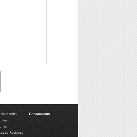
 de Interés
Contáctanos
orias
iones
icas de Reclamos