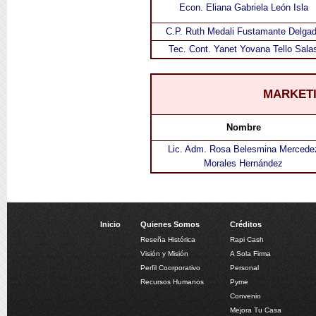
Econ. Eliana Gabriela León Isla
C.P. Ruth Medali Fustamante Delga
Tec. Cont. Yanet Yovana Tello Sala
MARKET
Nombre
Lic. Adm. Rosa Belesmina Mercede
Morales Hernández
Inicio
Quienes Somos
Créditos
Reseña Histórica
Rapi Cash
Visión y Misión
A Sola Firma
Perfil Coorporativo
Personal
Recursos Humanos
Pyme
Convenio
Mejora Tu Casa