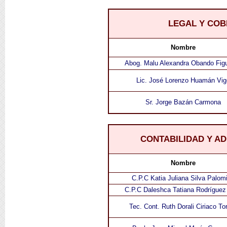
LEGAL Y CO
Nombre
Abog. Malu Alexandra Obando Fig
Lic. José Lorenzo Huamán Vig
Sr. Jorge Bazán Carmona
CONTABILIDAD Y A
Nombre
C.P.C Katia Juliana Silva Palom
C.P.C Daleshca Tatiana Rodríguez
Tec. Cont. Ruth Dorali Ciriaco To