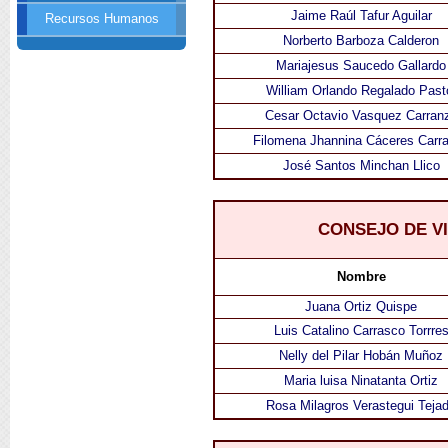
Jaime Raúl Tafur Aguilar
Recursos Humanos
Norberto Barboza Calderon
Mariajesus Saucedo Gallardo
William Orlando Regalado Past
Cesar Octavio Vasquez Carran
Filomena Jhannina Cáceres Carr
José Santos Minchan Llico
CONSEJO DE V
Nombre
Juana Ortiz Quispe
Luis Catalino Carrasco Torrre
Nelly del Pilar Hobán Muñoz
Maria luisa Ninatanta Ortiz
Rosa Milagros Verastegui Teja