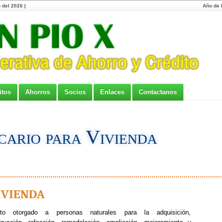
 del 2026 |
Año de l
itos
Ahorros
Socios
Enlaces
Contactanos
cario para Vivienda
vienda
ito otorgado a personas naturales para la adquisición,