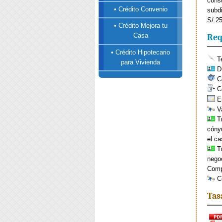
cons
• Crédito Convenio
subd
S/.2
• Crédito Mejora tu
Casa
Req
• Crédito Hipotecario
Te
para Vivienda
DN
Co
Ce
Es
Va
Tr
cónyu
el ca
Tr
negoc
Compr
Co
Tas