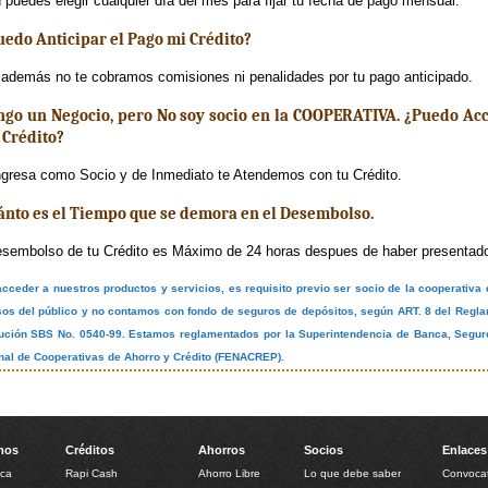
ú puedes elegir cualquier día del mes para fijar tu fecha de pago mensual.
uedo Anticipar el Pago mi Crédito?
 además no te cobramos comisiones ni penalidades por tu pago anticipado.
ngo un Negocio, pero No soy socio en la COOPERATIVA. ¿Puedo Ac
 Crédito?
ngresa como Socio y de Inmediato te Atendemos con tu Crédito.
ánto es el Tiempo que se demora en el Desembolso.
esembolso de tu Crédito es Máximo de 24 horas despues de haber presentado
cceder a nuestros productos y servicios, es requisito previo ser socio de la cooperativa
sos del público y no contamos con fondo de seguros de depósitos, según ART. 8 del Regla
ución SBS No. 0540-99. Estamos reglamentados por la Superintendencia de Banca, Seguro
nal de Cooperativas de Ahorro y Crédito (FENACREP).
mos
Créditos
Ahorros
Socios
Enlaces
ica
Rapi Cash
Ahorro Libre
Lo que debe saber
Convocat