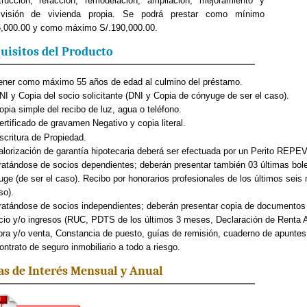
trucción, refacción, remodelación, ampliación, mejoramiento y
ivisión de vivienda propia. Se podrá prestar como mínimo
5,000.00 y como máximo S/.190,000.00.
uisitos del Producto
ner como máximo 55 años de edad al culmino del préstamo.
I y Copia del socio solicitante (DNI y Copia de cónyuge de ser el caso).
pia simple del recibo de luz, agua o teléfono.
rtificado de gravamen Negativo y copia literal.
critura de Propiedad.
lorización de garantía hipotecaria deberá ser efectuada por un Perito REPEV
atándose de socios dependientes; deberán presentar también 03 últimas bolet
ge (de ser el caso). Recibo por honorarios profesionales de los últimos seis
so).
atándose de socios independientes; deberán presentar copia de documentos q
io y/o ingresos (RUC, PDTS de los últimos 3 meses, Declaración de Renta A
a y/o venta, Constancia de puesto, guías de remisión, cuaderno de apuntes, 
ntrato de seguro inmobiliario a todo a riesgo.
as de Interés Mensual y Anual