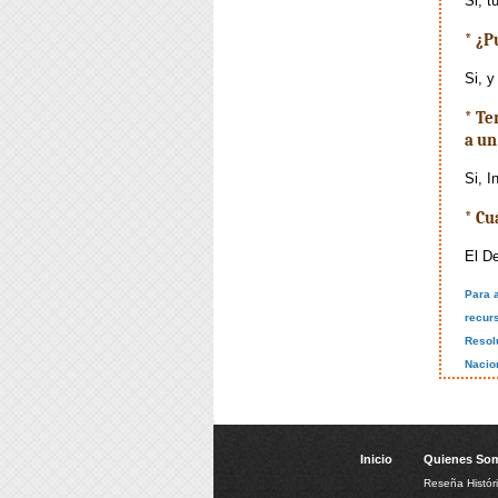
Si, t
* ¿P
Si, y
* Te
a un
Si, I
* Cu
El D
Para a
recur
Resol
Nacio
Inicio
Quienes So
Reseña Histór