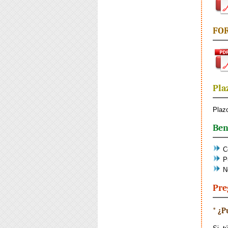
FOR
Pla
Plaz
Ben
Co
Pu
No
Pre
* ¿P