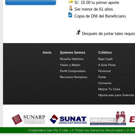
S/. 15.00 tu primer aporte
Ser menor de 61 años.
Copia de DNI del Beneficiario.
Después de juntar tales requis
Inicio
Quienes Somos
Créditos
Reseña Histórica
Rapi Cash
Visión y Misión
A Sola Firma
Perfil Coorporativo
Personal
Recursos Humanos
Pyme
Convenio
Mejora Tu Casa
Hipotecario para Vivienda
Cooperativa San Pio X Ltda. | © Todos los Derechos Reservados | Jr. 