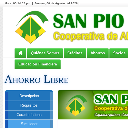
Hora:
05:14 52 pm | Jueves, 06 de Agosto del 2026 |
Quiénes Somos
Créditos
Ahorros
Socios
Educación Financiera
Ahorro Libre
Descripción
Requisitos
Características
Simulador